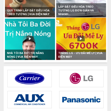
LẮP ĐẶT ĐIỀU HÒA TREO
QUY TRÌNH LẮP ĐẶT ĐIỀU HÒA
TƯỜNG LG ĐƠN GIẢN VÀ
TREO TƯỜNG | VUA ĐIỆN MÁY
NHANH...
NHÀ TÔI BA ĐỜI TRỊ NẮNG
THÁNG LG - ƯU ĐÃI MÊ LY | VUA
NÓNG | VUA ĐIỆN MÁY
ĐIỆN MÁY