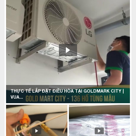
THỰC TẾ LẮP ĐẶT ĐIỀU HÒA TẠI GOLDMARK CITY |
VUA...