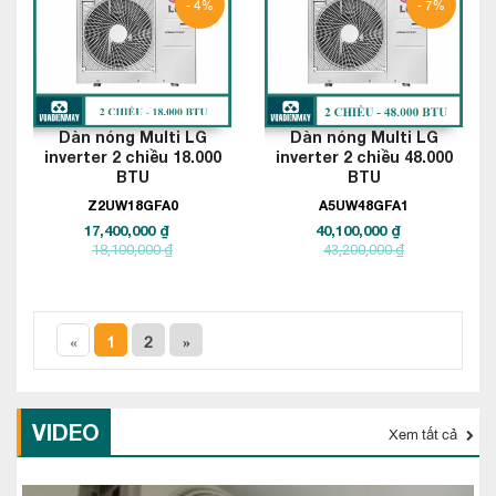
- 4%
- 7%
Dàn nóng Multi LG
Dàn nóng Multi LG
inverter 2 chiều 18.000
inverter 2 chiều 48.000
BTU
BTU
Z2UW18GFA0
A5UW48GFA1
17,400,000 ₫
40,100,000 ₫
18,100,000 ₫
43,200,000 ₫
«
1
2
»
VIDEO
Xem tất cả