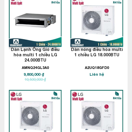
Dàn Lạnh Ống Gió điều
Dàn nóng điều hòa multi
hòa multi 1 chiều LG
1 chiều LG 18.000BTU
24.000BTU
AMNQ24GL3A0
A2UQ18GFD0
9,800,000 ₫
Liên hệ
10,500,000 ₫