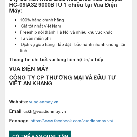
HC-09IA32 9000BTU 1 chiều
tại Vua Điện
Thiết kế đẹp mắt, đơn giản của điều hòa
Máy:
LG 24000btu 1 chiều AMNQ24GSKB0
100% hàng chính hãng
Dàn lạnh treo tường multi
LG 24000btu 1 chiều
Giá tốt nhất Việt Nam
Freeship nội thành Hà Nội và nhiều khu vực khác
được thiết kế với kiểu dáng nhỏ gọn, đường
AMNQ18GSKB0
Tư vấn miễn phí
nét góc cạnh hài hòa phối cùng gam màu trắng tinh tế, điều
Dịch vụ giao hàng - lắp đặt - bảo hành nhanh chóng, tận
tình
hòa multi LG 24000btu 1 chiều AMNQ24GSKB0 góp phần tạo
nên vẻ đẹp hiện đại, thanh lịch cho mọi không gian nội thất.
Thông tin chi tiết vui lòng liên hệ trực tiếp:
Với công suất 2224000BTU, điều hòa multi LG 24000btu
VUA ĐIỆN MÁY
AMNQ24GSKB0 phù hợp lắp đặt cho phòng ngủ, phòng đọc
CÔNG TY CP THƯƠNG MẠI VÀ ĐẦU TƯ
VIỆT AN KHANG
sách… diện tích dưới 35m2.
vuadienmay.vn
Website:
cskh@vuadienmay.vn
Email:
https://www.facebook.com/vuadienmay.vn/
Fanpage:
CÓ THỂ BẠN QUAN TÂM