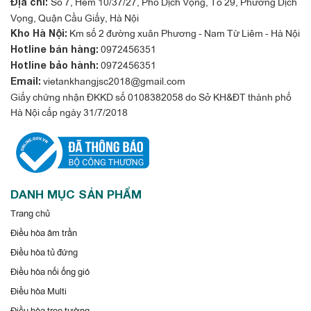
Điều hòa sử dụng Gas R410A cho năng suất làm lạnh cao hơn
Số 7, Hẻm 10/37/27, Phố Dịch Vọng, Tổ 29, Phường Dịch
Địa chỉ:
Vọng, Quận Cầu Giấy, Hà Nội
1,6 lần so với gas thường. Gas R410A còn giúp cho hơi lạnh
Km số 2 đường xuân Phương - Nam Từ Liêm - Hà Nội
Kho Hà Nội:
sâu hơn, tiết kiệm điện và bảo vệ môi trường.
0972456351
Hotline bán hàng:
0972456351
Hotline bảo hành:
Xem thêm:
vietankhangjsc2018@gmail.com
Email:
Giấy chứng nhận ĐKKD số 0108382058 do Sở KH&ĐT thành phố
Hà Nội cấp ngày 31/7/2018
DANH MỤC SẢN PHẨM
Trang chủ
Điều hòa âm trần
Sử dụng môi chất lạnh R410a thân thiện với môi trường
Điều hòa tủ đứng
Điều hòa nối ống gió
Dàn lạnh treo tường
điều hòa multi 1 chiều LG 24000BTU
Điều hòa Multi
AMNQ24GSKB0 là dòng sản phẩm tiết kiệm điện, dễ sử dụng
Điều hòa treo tường