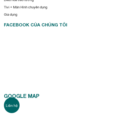
và đáp ứng được mọi mong muốn từ phía khách hàng. Quý
Tivi + Màn Hình chuyên dụng
khách hàng có nhu cầu tìm hiểu thêm về sản phẩm có thể liên
Gia dụng
hệ với chúng tôi để được tư vấn chi tiết hơn.
FACEBOOK CỦA CHÚNG TÔI
GOOGLE MAP
Liên hệ