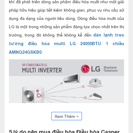
khí đã phát triển dòng sản phẩm điều hòa multi như một giải
pháp hữu hiệu giúp tiết kiệm không gian, phục vụ nhu cầu sử
dụng đa dạng của người tiêu dùng. Dòng điều hòa multi của
LG là một trong những sản phẩm đáng lựa chọn nhất trên thị
trường, trong đó không thể không kể đến
dàn lạnh treo
tường điều hòa multi LG 24000BTU 1 chiều
AMNQ24GSKB0
Xem Thêm
Điều hòa LG Multi inverter là giải pháp tiết kiệm không gian
5 lý do nên mua đ
iều hòa Điều hòa Casper