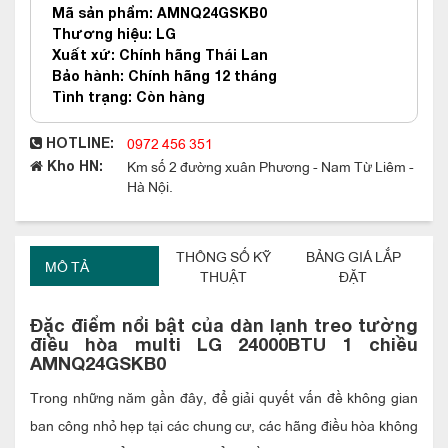
Mã sản phẩm: AMNQ24GSKB0
Thương hiệu: LG
Xuất xứ: Chính hãng Thái Lan
Bảo hành: Chính hãng 12 tháng
Tình trạng: Còn hàng
0972 456 351
HOTLINE:
Km số 2 đường xuân Phương - Nam Từ Liêm -
Kho HN:
Hà Nội.
THÔNG SỐ KỸ
BẢNG GIÁ LẮP
MÔ TẢ
THUẬT
ĐẶT
Đặc điểm nổi bật của dàn lạnh treo tường
điều hòa multi LG
24
000BTU 1 chiều
AMNQ24GSKB0
Trong những năm gần đây, để giải quyết vấn đề không gian
ban công nhỏ hẹp tại các chung cư, các hãng điều hòa không