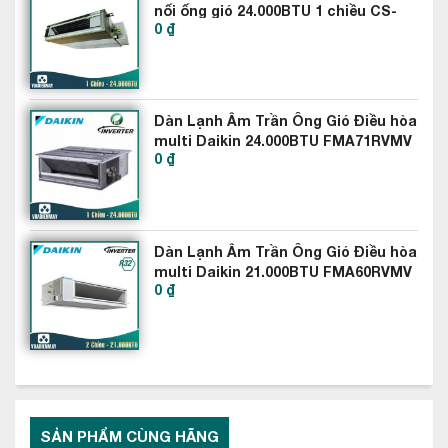
MUA NHẤT NĂM 2021
nối ống gió 24.000BTU 1 chiều CS-
0 ₫
MS24SD3H
Dàn Lạnh Âm Trần Ông Gió Điều hòa
multi Daikin 24.000BTU FMA71RVMV
0 ₫
Dàn Lạnh Âm Trần Ông Gió Điều hòa
Tiết kiệm điện năng với công nghệ Inverter
multi Daikin 21.000BTU FMA60RVMV
0 ₫
Diệt khuẩn, khử mùi hiệu quả với dàn lạnh
multi LG 24000BTU 1 chiều AMNQ24GSKB0
Các bệnh liên quan đến đường hô hấp ngày càng nhiều bởi
khói bụi và các loại vi khuẩn, vi rút…lơ lửng trong không khí. Vì
thế máy điều hòa multi LG không chỉ tiết kiệm điện, tiết kiệm
SẢN PHẨM CÙNG HÃNG
không gian…mà còn rất chú trọng vào công nghệ diệt khuẩn,