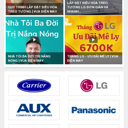
LẮP ĐẶT ĐIỀU HÒA TREO
QUY TRÌNH LẮP ĐẶT ĐIỀU HÒA
TƯỜNG LG ĐƠN GIẢN VÀ
TREO TƯỜNG | VUA ĐIỆN MÁY
NHANH...
NHÀ TÔI BA ĐỜI TRỊ NẮNG
THÁNG LG - ƯU ĐÃI MÊ LY | VUA
NÓNG | VUA ĐIỆN MÁY
ĐIỆN MÁY