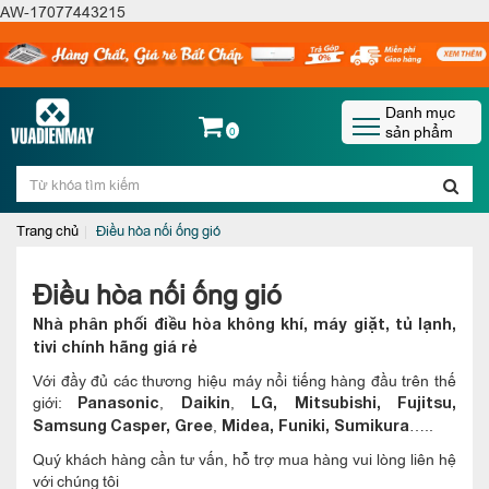
AW-17077443215
Danh mục
sản phẩm
0
Trang chủ
Điều hòa nối ống gió
Điều hòa nối ống gió
Nhà phân phối điều hòa không khí, máy giặt, tủ lạnh,
tivi chính hãng giá rẻ
Với đầy đủ các thương hiệu máy nổi tiếng hàng đầu trên thế
giới:
,
,
Panasonic
Daikin
LG, Mitsubishi, Fujitsu,
,
…..
Samsung
Casper,
Gree
Midea,
Funiki
, Sumikura
Quý khách hàng cần tư vấn, hỗ trợ mua hàng vui lòng liên hệ
với chúng tôi