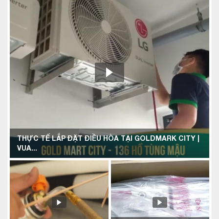
THỰC TẾ LẮP ĐẶT ĐIỀU HÒA TẠI GOLDMARK CITY |
VUA...