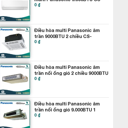
0 ₫
MPS9SKH
Điều hòa multi Panasonic âm
trần 9000BTU 2 chiều CS-
0 ₫
MZ25WB4H8A
Điều hòa multi Panasonic âm
trần nối ống gió 2 chiều 9000BTU
0 ₫
CS-MZ25WD3H8A
Điều hòa multi Panasonic âm
trần nối ống gió 9.000BTU 1
0 ₫
chiều CS-MS9SD3H