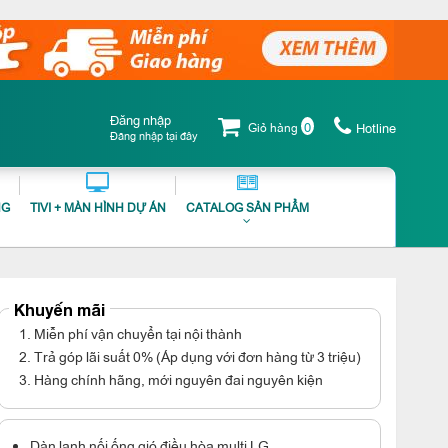
Đăng nhập
0
Giỏ hàng
Hotline
Đăng nhập tại đây
NG
TIVI + MÀN HÌNH DỰ ÁN
CATALOG SẢN PHẨM
Khuyến mãi
1. Miễn phí vận chuyển tại nội thành
2. Trả góp lãi suất 0% (Áp dụng với đơn hàng từ 3 triệu)
3. Hàng chính hãng, mới nguyên đai nguyên kiện
Dàn lạnh nối ống gió điều hòa multi LG