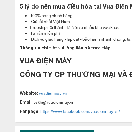
5 lý do nên mua đ
iều hòa
tại Vua Điện 
100% hàng chính hãng
Giá tốt nhất Việt Nam
Freeship nội thành Hà Nội và nhiều khu vực khác
Tư vấn miễn phí
Dịch vụ giao hàng - lắp đặt - bảo hành nhanh chóng, tận
Thông tin chi tiết vui lòng liên hệ trực tiếp:
VUA ĐIỆN MÁY
CÔNG TY CP THƯƠNG MẠI VÀ 
vuadienmay.vn
Website:
cskh@vuadienmay.vn
Email:
https://www.facebook.com/vuadienmay.vn/
Fanpage: