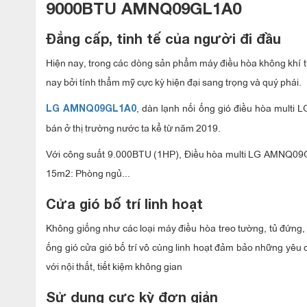
9000BTU AMNQ09GL1A0
Đẳng cấp, tinh tế của người đi đầu
Hiện nay, trong các dòng sản phẩm máy điều hòa không khí th
nay bởi tính thẩm mỹ cực kỳ hiện đại sang trọng và quý phái.
, dàn lạnh nối ống gió điều hòa multi
LG AMNQ09GL1A0
bán ở thị trường nước ta kể từ năm 2019.
Với công suất 9.000BTU (1HP), Điều hòa multi LG AMNQ09GL
15m2: Phòng ngủ...
Cửa gió bố trí linh hoạt
Không giống như các loại máy điều hòa treo tường, tủ đứng, â
ống gió cửa gió bố trí vô cùng linh hoạt đảm bảo những yêu 
với nội thất, tiết kiệm không gian
Sử dụng cực kỳ đơn giản