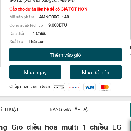
Cấp cho dự án liên hệ để có GIÁ TỐT HƠN
Mã sản phẩm:
AMNQ09GL1A0
Công suất/ kích cỡ:
9.000BTU
Đặc điểm :
1 Chiều
Xuất xứ:
Thái Lan
Thêm vào giỏ
Mua ngay
Mua trả góp
Chấp nhận thanh toán
Ỹ THUẬT
BẢNG GIÁ LẮP ĐẶT
g Gió điều hòa multi 1 chiều LG