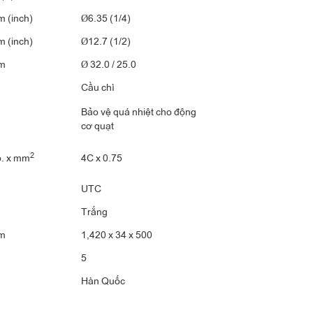
 (inch)
Ø6.35 (1/4)
 (inch)
Ø12.7 (1/2)
m
Ø 32.0 / 25.0
Cầu chì
Bảo vệ quá nhiệt cho động
cơ quạt
2
. x mm
4C x 0.75
UTC
Trắng
m
1,420 x 34 x 500
5
Hàn Quốc