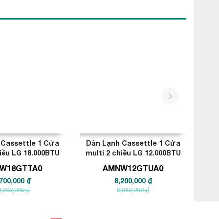
next
Cassettle 1 Cửa
Dàn Lạnh Cassettle 1 Cửa
Dàn
hiều LG 18.000BTU
multi 2 chiều LG 12.000BTU
mu
W18GTTA0
AMNW12GTUA0
700,000 ₫
8,200,000 ₫
,300,000 ₫
8,350,000 ₫