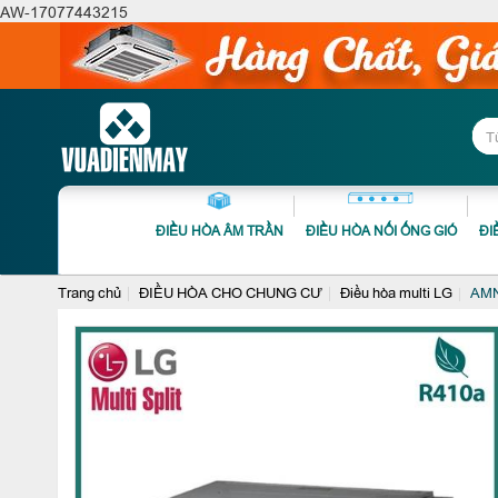
AW-17077443215
ĐIỀU HÒA ÂM TRẦN
ĐIỀU HÒA NỐI ỐNG GIÓ
ĐI
Trang chủ
ĐIỀU HÒA CHO CHUNG CƯ
Điều hòa multi LG
AMNQ