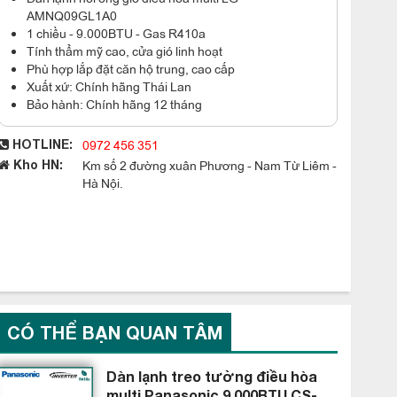
AMNQ09GL1A0
1 chiều - 9.000BTU - Gas R410a
Tính thẩm mỹ cao, cửa gió linh hoạt
Phù hợp lắp đặt căn hộ trung, cao cấp
Xuất xứ: Chính hãng Thái Lan
Bảo hành: Chính hãng 12 tháng
0972 456 351
HOTLINE:
Km số 2 đường xuân Phương - Nam Từ Liêm -
Kho HN:
Hà Nội.
CÓ THỂ BẠN QUAN TÂM
Dàn lạnh treo tường điều hòa
multi Panasonic 9.000BTU CS-