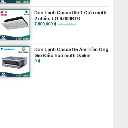
Dàn Lạnh Cassettle 1 Cửa multi
2 chiều LG 9.000BTU
7,800,000 ₫
AMNW09GTUA0
8,100,000 ₫
Dàn Lạnh Cassette Âm Trần Ông
Gió Điều hòa multi Daikin
0 ₫
9.000BTU CDXP25RVMV