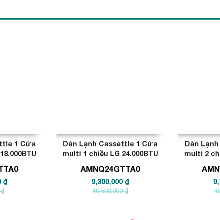
ttle 1 Cửa
Dàn Lạnh Cassettle 1 Cửa
Dàn Lạnh 
 18.000BTU
multi 1 chiều LG 24.000BTU
multi 2 c
TTA0
AMNQ24GTTA0
AMN
0 ₫
9,300,000 ₫
9,
 ₫
10,500,000 ₫
10