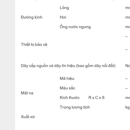
Lỏng
mm
Đường kính
Hơi
mm
Ống nước ngưng
m
–
Thiết bị bảo vệ
–
Dây cấp nguồn và dây tín hiệu (bao gồm dây nối đất)
No
Mã hiệu
–
Màu sắc
–
Mặt nạ
Kích thước
R x C x S
m
Trọng lượng tịnh
kg
Xuất xứ