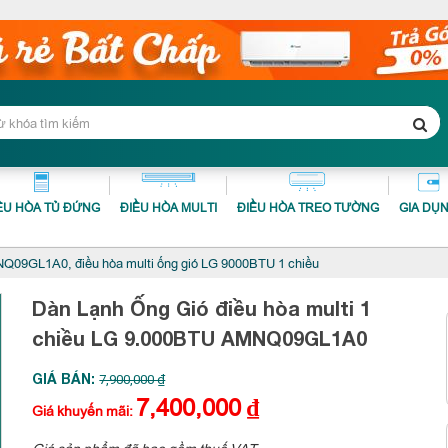
ỀU HÒA TỦ ĐỨNG
ĐIỀU HÒA MULTI
ĐIỀU HÒA TREO TƯỜNG
GIA DỤ
09GL1A0, điều hòa multi ống gió LG 9000BTU 1 chiều
Dàn Lạnh Ống Gió điều hòa multi 1
chiều LG 9.000BTU
AMNQ09GL1A0
GIÁ BÁN:
7,900,000 ₫
7,400,000
₫
Giá khuyến mãi:
Giá sản phẩm đã bao gồm thuế VAT