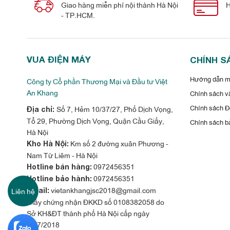
Giao hàng miễn phí nội thành Hà Nội
H
- TP.HCM.
VUA ĐIỆN MÁY
CHÍNH S
Hướng dẫn mu
Công ty Cổ phần Thương Mại và Đầu tư Việt
An Khang
Chính sách vậ
Chính sách Đổ
Số 7, Hẻm 10/37/27, Phố Dịch Vọng,
Địa chỉ:
Tổ 29, Phường Dịch Vọng, Quận Cầu Giấy,
Chính sách b
Hà Nội
Km số 2 đường xuân Phương -
Kho Hà Nội:
Nam Từ Liêm - Hà Nội
0972456351
Hotline bán hàng:
0972456351
Hotline bảo hành:
vietankhangjsc2018@gmail.com
Liên hệ
Email:
Giấy chứng nhận ĐKKD số 0108382058 do
Sở KH&ĐT thành phố Hà Nội cấp ngày
31/7/2018