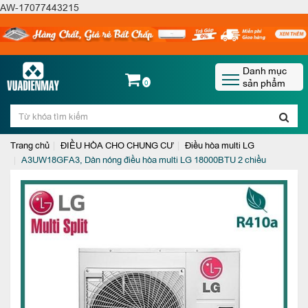
AW-17077443215
Danh mục
sản phẩm
0
Trang chủ
ĐIỀU HÒA CHO CHUNG CƯ
Điều hòa multi LG
A3UW18GFA3, Dàn nóng điều hòa multi LG 18000BTU 2 chiều