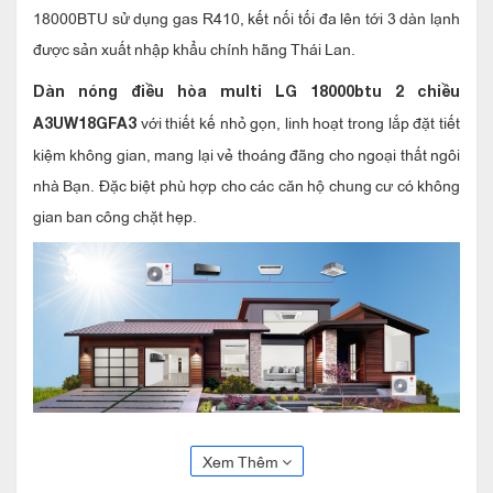
18000BTU sử dụng gas R410, kết nối tối đa lên tới 3 dàn lạnh
được sản xuất nhập khẩu chính hãng Thái Lan.
Dàn nóng điều hòa multi LG 18000btu 2 chiều
với thiết kế nhỏ gọn, linh hoạt trong lắp đặt tiết
A3UW18GFA3
kiệm không gian, mang lại vẻ thoáng đãng cho ngoại thất ngôi
nhà Bạn. Đặc biệt phù hợp cho các căn hộ chung cư có không
gian ban công chặt hẹp.
2 chiều
Dàn nóng điều hòa multi LG 18000btu
Xem Thêm
A3UW18GFA3 kết nối tối đa được 3 dàn lạnh (treo tường, âm