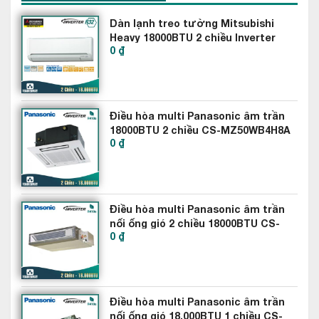
thước bộ phận cơ khí, ứng dụng của động cơ nam châm vĩnh
Dàn lạnh treo tường Mitsubishi
cửu công suất cao.
Heavy 18000BTU 2 chiều Inverter
0 ₫
SRK50ZSS-W5
Điều hòa multi Panasonic âm trần
18000BTU 2 chiều CS-MZ50WB4H8A
0 ₫
Điều hòa multi Panasonic âm trần
nối ống gió 2 chiều 18000BTU CS-
0 ₫
MZ50WD3H8A
Điều hòa multi Panasonic âm trần
nối ống gió 18.000BTU 1 chiều CS-