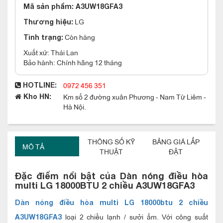
Mã sản phẩm:
A3UW18GFA3
LG
Thương hiệu:
Còn hàng
Tình trạng:
Xuất xứ: Thái Lan
Bảo hành: Chính hãng 12 tháng
0972 456 351
HOTLINE:
Km số 2 đường xuân Phương - Nam Từ Liêm -
Kho HN:
Hà Nội.
THÔNG SỐ KỸ
BẢNG GIÁ LẮP
MÔ TẢ
THUẬT
ĐẶT
Đặc điểm nổi bật của Dàn nóng điều hòa
multi LG 18000BTU 2 chiều A3UW18GFA3
Dàn nóng điều hòa multi LG 18000btu 2 chiều
loại 2 chiều lạnh / sưởi ấm. Với công suất
A3UW18GFA3