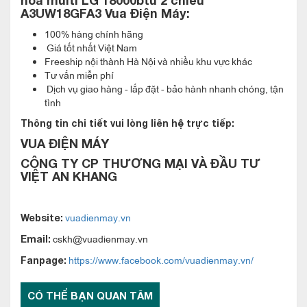
hòa multi LG 18000btu 2 chiều
A3UW18GFA3
Vua Điện Máy:
100% hàng chính hãng
Giá tốt nhất Việt Nam
Freeship nội thành Hà Nội và nhiều khu vực khác
Tư vấn miễn phí
Dịch vụ giao hàng - lắp đặt - bảo hành nhanh chóng, tận
tình
Thông tin chi tiết vui lòng liên hệ trực tiếp:
VUA ĐIỆN MÁY
Dàn nóng
điều hòa multi LG 18000btu 2 chiều
CÔNG TY CP THƯƠNG MẠI VÀ ĐẦU TƯ
A3UW18GFA3 không chỉ tiết kiệm không gian lắp đặt mà còn
VIỆT AN KHANG
vận hành siêu êm dịu không gây ra tiếng ồn cho gia đình bạn .
Dàn nóng điều hòa multi LG 18000btu 2 chiều A3UW18GFA3
vuadienmay.vn
Website:
sử dụng công nghệ inverter tiết kiệm điện. được trang bị máy
cskh@vuadienmay.vn
Email:
nén DC Rotor kép mới hiệu suất cao, vận hành với dãy tốc độ
https://www.facebook.com/vuadienmay.vn/
Fanpage:
quay rộng từ tốc độ thấp đến tốc độ cao. Ngoài ra sự rung
động thấp và hiệu suất cao có thể đạt được bởi sự tối ưu kích
CÓ THỂ BẠN QUAN TÂM