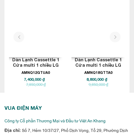
xuất điện lạnh của các thương hiệu hàng đầu thế giới :
Daikin, Panasonic , Toshiba….Vì thế quý khách có thể hòa
toàn yên tâm tin tưởng chất lượng của điều hòa Multi LG
18000btu 2 chiều A3UW18GFA3 cho gia đình nhà mình.
prev
next
Dàn Lạnh Cassettle 1
Dàn Lạnh Cassettle 1
Cửa multi 1 chiều LG
Cửa multi 1 chiều LG
12.000BTU
18.000BTU
AMNQ12GTUA0
AMNQ18GTTA0
7,400,000 ₫
8,800,000 ₫
7,850,000 ₫
9,850,000 ₫
VUA ĐIỆN MÁY
Công ty Cổ phần Thương Mại và Đầu tư Việt An Khang
Số 7, Hẻm 10/37/27, Phố Dịch Vọng, Tổ 29, Phường Dịch
Địa chỉ: