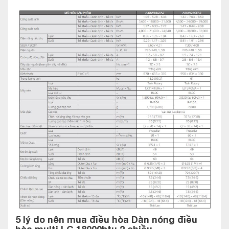
trần hoặc nối ống gió) thông thường được các gia đình lựa
chọn lắp đặt cho 2 phòng ngủ, 1 phòng khách.
Dàn nóng điều hòa LG 18000btu 2 chiều A3UW18GFA3 nói
riêng mang đến khả năng làm lạnh nhanh hơn 40% so với điều
hòa thông thường khác nhờ hiệu suất mạnh mẽ của máy nén
“kép” DUAL Inverter được tích hợp đến 2 motor nén đặt lệch
pha.
Điều hòa multi LG với công nghệ điều khiển nhiệt độ môi chất
lạnh theo nhiệt độ trong phòng, ngoài trời và thiết lập. Tính
năng này giúp tối ưu hoá hiệu quả sử dụng năng lượng nhờ
tiết kiệm tới 15% và tăng cường tối đa sự thoải mái trong
phòng ở các chế độ làm mát/sưởi ấm.
Tham khảo: Dàn nóng điều hòa multi 1 chiều LG
18000BTU A2UQ18GFD3
5 lý do nên mua đ
iều hòa Dàn nóng điều