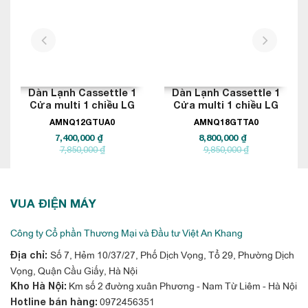
. Phù hợp với các
định, tiết kiệm điện và thẩm mỹ cao
công trình hiện đại yêu cầu hệ thống điều hòa tối ưu cho nhiều
prev
next
phòng nhỏ.
Dàn Lạnh Cassettle 1
Dàn Lạnh Cassettle 1
Cửa multi 1 chiều LG
Cửa multi 1 chiều LG
12.000BTU
18.000BTU
AMNQ12GTUA0
AMNQ18GTTA0
7,400,000 ₫
8,800,000 ₫
7,850,000 ₫
9,850,000 ₫
VUA ĐIỆN MÁY
Công ty Cổ phần Thương Mại và Đầu tư Việt An Khang
Số 7, Hẻm 10/37/27, Phố Dịch Vọng, Tổ 29, Phường Dịch
Địa chỉ:
Vọng, Quận Cầu Giấy, Hà Nội
Km số 2 đường xuân Phương - Nam Từ Liêm - Hà Nội
Kho Hà Nội:
0972456351
Hotline bán hàng: