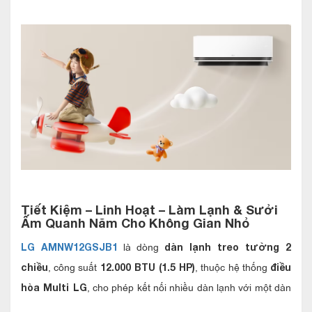
Tiết Kiệm – Linh Hoạt – Làm Lạnh & Sưởi
Ấm Quanh Năm Cho Không Gian Nhỏ
là dòng
LG AMNW12GSJB1
dàn lạnh treo tường 2
, công suất
, thuộc hệ thống
chiều
12.000 BTU (1.5 HP)
điều
, cho phép kết nối nhiều dàn lạnh với một dàn
hòa Multi LG
nóng duy nhất. Thiết bị hỗ trợ cả
làm lạnh vào mùa hè và