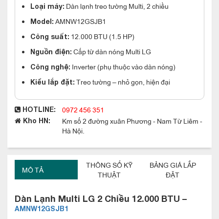
Dàn lạnh treo tường Multi, 2 chiều
Loại máy:
AMNW12GSJB1
Model:
12.000 BTU (1.5 HP)
Công suất:
Cấp từ dàn nóng Multi LG
Nguồn điện:
Inverter (phụ thuộc vào dàn nóng)
Công nghệ:
Treo tường – nhỏ gọn, hiện đại
Kiểu lắp đặt:
0972 456 351
HOTLINE:
Km số 2 đường xuân Phương - Nam Từ Liêm -
Kho HN:
Hà Nội.
THÔNG SỐ KỸ
BẢNG GIÁ LẮP
MÔ TẢ
THUẬT
ĐẶT
Dàn Lạnh Multi LG 2 Chiều 12.000 BTU –
AMNW12GSJB1