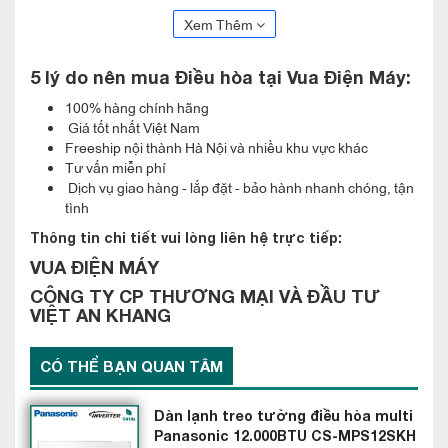
, rất phù hợp cho
Xem Thêm
sưởi ấm vào mùa đông
phòng ngủ,
phòng làm việc, căn hộ nhỏ hoặc các không gian
5 lý do nên mua Điều hòa
tại Vua Điện Máy:
.
riêng tư diện tích 15–20m²
100% hàng chính hãng
Giá tốt nhất Việt Nam
Thông Số Kỹ Thuật Cơ Bản
Freeship nội thành Hà Nội và nhiều khu vực khác
Tư vấn miễn phí
Dàn lạnh treo tường Multi, 2 chiều (làm lạnh
Loại máy:
Dịch vụ giao hàng - lắp đặt - bảo hành nhanh chóng, tận
tình
& sưởi ấm)
Thông tin chi tiết vui lòng liên hệ trực tiếp:
AMNW12GSJB1
Model:
VUA ĐIỆN MÁY
12.000 BTU (1.5 HP)
Công suất:
CÔNG TY CP THƯƠNG MẠI VÀ ĐẦU TƯ
VIỆT AN KHANG
Cấp từ dàn nóng Multi LG
Nguồn điện:
Inverter (phụ thuộc vào dàn nóng)
Công nghệ:
CÓ THỂ BẠN QUAN TÂM
Treo tường – nhỏ gọn, hiện đại
Kiểu lắp đặt:
Dàn lạnh treo tường điều hòa multi
Panasonic 12.000BTU CS-MPS12SKH
Remote không dây (tùy chọn thêm điều
Điều khiển: