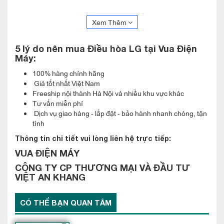
– cho phép kết nối nhiều dàn lạnh với chỉ một
hòa Multi LG
dàn nóng. Thiết bị hỗ trợ cả hai chế độ
làm lạnh mùa hè và
Xem Thêm
, phù hợp với các không gian như
sưởi ấm mùa đông
phòng ngủ lớn, phòng khách, văn phòng làm việc,
5 lý do nên mua Điều hòa LG
tại Vua Điện
Máy:
...
phòng họp nhỏ
100% hàng chính hãng
Giá tốt nhất Việt Nam
Thông Số Kỹ Thuật Cơ Bản
Freeship nội thành Hà Nội và nhiều khu vực khác
Tư vấn miễn phí
Dàn lạnh treo tường Multi, 2 chiều (làm lạnh
Loại máy:
Dịch vụ giao hàng - lắp đặt - bảo hành nhanh chóng, tận
tình
& sưởi ấm)
Thông tin chi tiết vui lòng liên hệ trực tiếp:
AMNW18GSKB1
Model:
VUA ĐIỆN MÁY
18.000 BTU (2.0 HP)
Công suất:
CÔNG TY CP THƯƠNG MẠI VÀ ĐẦU TƯ
VIỆT AN KHANG
Cấp từ dàn nóng Multi LG
Nguồn điện:
Inverter (phụ thuộc dàn nóng)
Công nghệ:
CÓ THỂ BẠN QUAN TÂM
Remote không dây (hoặc tùy chọn điều
Điều khiển: