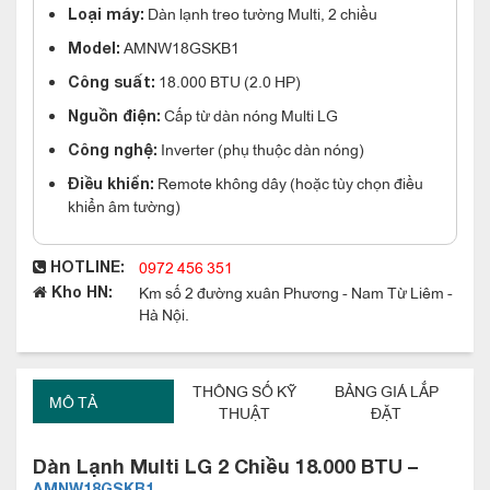
Dàn lạnh treo tường Multi, 2 chiều
Loại máy:
AMNW18GSKB1
Model:
18.000 BTU (2.0 HP)
Công suất:
Cấp từ dàn nóng Multi LG
Nguồn điện:
Inverter (phụ thuộc dàn nóng)
Công nghệ:
Remote không dây (hoặc tùy chọn điều
Điều khiển:
khiển âm tường)
0972 456 351
HOTLINE:
Km số 2 đường xuân Phương - Nam Từ Liêm -
Kho HN:
Hà Nội.
THÔNG SỐ KỸ
BẢNG GIÁ LẮP
MÔ TẢ
THUẬT
ĐẶT
Dàn Lạnh Multi LG 2 Chiều 18.000 BTU –
AMNW18GSKB1