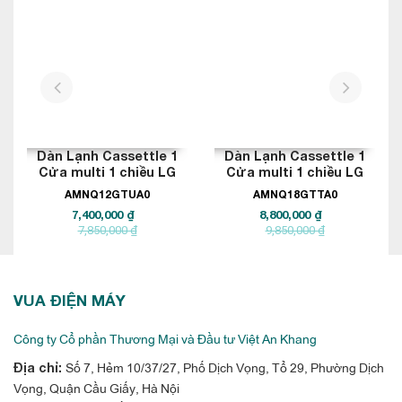
. Với công suất vừa phải, thiết bị
kiệm và tính thẩm mỹ cao
phục vụ tốt nhu cầu điều hòa không khí cho những không gian
riêng biệt nhưng vẫn đảm bảo đồng bộ trong tổng thể hệ
prev
next
thống.
Dàn Lạnh Cassettle 1
Dàn Lạnh Cassettle 1
Cửa multi 1 chiều LG
Cửa multi 1 chiều LG
12.000BTU
18.000BTU
AMNQ12GTUA0
AMNQ18GTTA0
7,400,000 ₫
8,800,000 ₫
7,850,000 ₫
9,850,000 ₫
VUA ĐIỆN MÁY
Công ty Cổ phần Thương Mại và Đầu tư Việt An Khang
Số 7, Hẻm 10/37/27, Phố Dịch Vọng, Tổ 29, Phường Dịch
Địa chỉ:
Vọng, Quận Cầu Giấy, Hà Nội