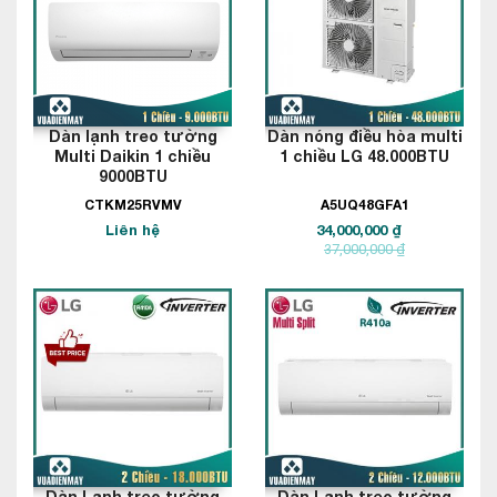
Dàn lạnh treo tường
Dàn nóng điều hòa multi
Multi Daikin 1 chiều
1 chiều LG 48.000BTU
9000BTU
CTKM25RVMV
A5UQ48GFA1
Liên hệ
34,000,000 ₫
37,000,000 ₫
Dàn Lạnh treo tường
Dàn Lạnh treo tường