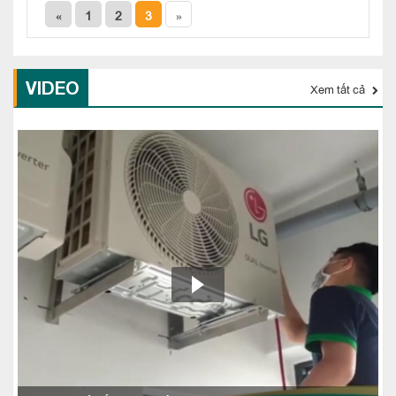
«
1
2
3
»
VIDEO
Xem tất cả