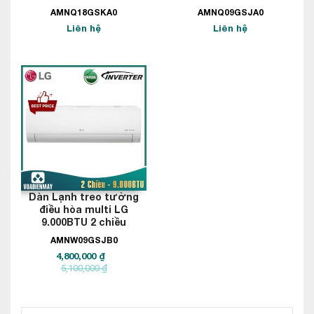
AMNQ18GSKA0
AMNQ09GSJA0
Liên hệ
Liên hệ
Dàn Lạnh treo tường
điều hòa multi LG
9.000BTU 2 chiều
AMNW09GSJB0
4,800,000 ₫
5,100,000 ₫