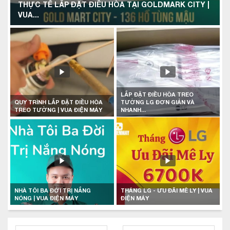
THỰC TẾ LẮP ĐẶT ĐIỀU HÒA TẠI GOLDMARK CITY |
VUA...
LẮP ĐẶT ĐIỀU HÒA TREO
QUY TRÌNH LẮP ĐẶT ĐIỀU HÒA
TƯỜNG LG ĐƠN GIẢN VÀ
TREO TƯỜNG | VUA ĐIỆN MÁY
NHANH...
NHÀ TÔI BA ĐỜI TRỊ NẮNG
THÁNG LG - ƯU ĐÃI MÊ LY | VUA
NÓNG | VUA ĐIỆN MÁY
ĐIỆN MÁY