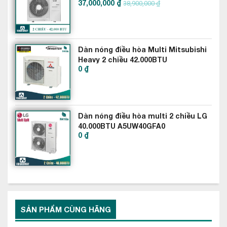
37,000,000 ₫
Z5UW42GFA0
38,900,000 ₫
Dàn nóng điều hòa Multi Mitsubishi
Heavy 2 chiều 42.000BTU
0 ₫
SCM125ZM-S
Dàn nóng điều hòa multi 2 chiều LG
40.000BTU A5UW40GFA0
0 ₫
1 chiều
Dàn nóng điều hòa Multi LG 48000btu
SẢN PHẨM CÙNG HÃNG
A5UQ48GFA1 sử dụng gas R410 có hiệu suất làm lạnh cao
hơn khoảng 1.6 lần so với gas R22, đồng nghĩa với tiết kiệm