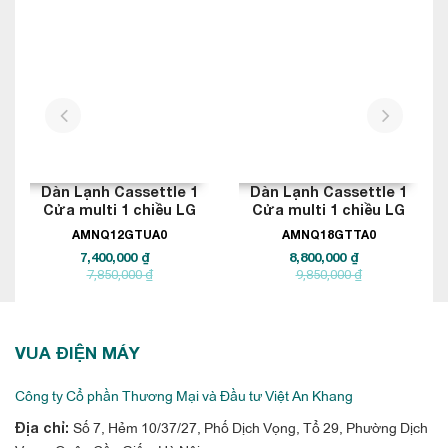
năng lượng hơn. Ngoài ra, gas R410A khá thân thiện với môi
trường.
prev
next
Dàn Lạnh Cassettle 1
Dàn Lạnh Cassettle 1
Cửa multi 1 chiều LG
Cửa multi 1 chiều LG
12.000BTU
18.000BTU
AMNQ12GTUA0
AMNQ18GTTA0
7,400,000 ₫
8,800,000 ₫
7,850,000 ₫
9,850,000 ₫
Dàn nóng điều hòa
multi LG 48000btu 1 chiều
A5UQ48GFA1 được sản xuất và nhập khẩu chính hãng Thái
VUA ĐIỆN MÁY
Lan , cái nôi sản xuất điện lạnh của các thương hiệu hàng đầu
Công ty Cổ phần Thương Mại và Đầu tư Việt An Khang
thế giới : Daikin, Panasonic , Toshiba….Vì thế quý khách có
Số 7, Hẻm 10/37/27, Phố Dịch Vọng, Tổ 29, Phường Dịch
Địa chỉ:
thể hòa toàn yên tâm tin tưởng chất lượng của điều hòa Multi