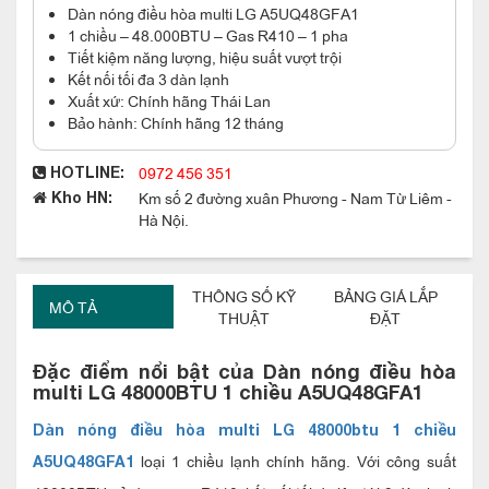
Dàn nóng điều hòa multi LG A5UQ48GFA1
1 chiều – 48.000BTU – Gas R410 – 1 pha
Tiết kiệm năng lượng, hiệu suất vượt trội
Kết nối tối đa 3 dàn lạnh
Xuất xứ: Chính hãng Thái Lan
Bảo hành: Chính hãng 12 tháng
0972 456 351
HOTLINE:
Km số 2 đường xuân Phương - Nam Từ Liêm -
Kho HN:
Hà Nội.
THÔNG SỐ KỸ
BẢNG GIÁ LẮP
MÔ TẢ
THUẬT
ĐẶT
Đặc điểm nổi bật của Dàn nóng điều hòa
multi LG 48000BTU 1 chiều A5UQ48GFA1
Dàn nóng điều hòa multi LG 48000btu 1 chiều
loại 1 chiều lạnh chính hãng. Với công suất
A5UQ48GFA1