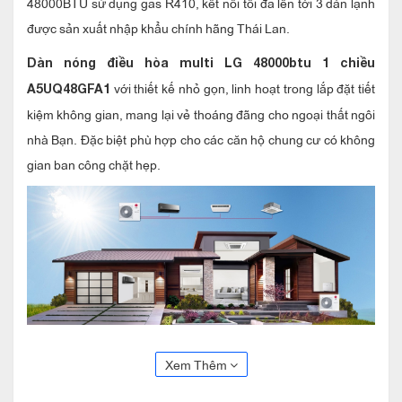
48000BTU sử dụng gas R410, kết nối tối đa lên tới 3 dàn lạnh
được sản xuất nhập khẩu chính hãng Thái Lan.
Dàn nóng điều hòa multi LG 48000btu 1 chiều
với thiết kế nhỏ gọn, linh hoạt trong lắp đặt tiết
A5UQ48GFA1
kiệm không gian, mang lại vẻ thoáng đãng cho ngoại thất ngôi
nhà Bạn. Đặc biệt phù hợp cho các căn hộ chung cư có không
gian ban công chặt hẹp.
LG 48000btu 1 chiều
Dàn nóng điều hòa multi
Xem Thêm
A5UQ48GFA1 kết nối tối đa được 3 dàn lạnh (treo tường, âm