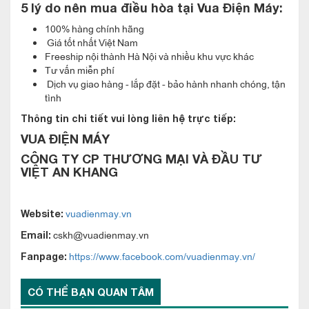
trần hoặc nối ống gió) thông thường được các gia đình lựa
5 lý do nên mua đ
iều hòa
tại Vua Điện Máy:
chọn lắp đặt cho 2 phòng ngủ, 1 phòng khách.
100% hàng chính hãng
Giá tốt nhất Việt Nam
Dàn nóng điều hòa LG 48000btu 1 chiều A5UQ48GFA1 nói
Freeship nội thành Hà Nội và nhiều khu vực khác
Tư vấn miễn phí
riêng mang đến khả năng làm lạnh nhanh hơn 40% so với điều
Dịch vụ giao hàng - lắp đặt - bảo hành nhanh chóng, tận
hòa thông thường khác nhờ hiệu suất mạnh mẽ của máy nén
tình
“kép” DUAL Inverter được tích hợp đến 2 motor nén đặt lệch
Thông tin chi tiết vui lòng liên hệ trực tiếp:
pha.
VUA ĐIỆN MÁY
Điều hòa multi LG với công nghệ điều khiển nhiệt độ môi chất
CÔNG TY CP THƯƠNG MẠI VÀ ĐẦU TƯ
VIỆT AN KHANG
lạnh theo nhiệt độ trong phòng, ngoài trời và thiết lập. Tính
năng này giúp tối ưu hoá hiệu quả sử dụng năng lượng nhờ
tiết kiệm tới 15% và tăng cường tối đa sự thoải mái trong
vuadienmay.vn
Website:
phòng ở các chế độ làm mát/sưởi ấm.
cskh@vuadienmay.vn
Email:
https://www.facebook.com/vuadienmay.vn/
Fanpage:
CÓ THỂ BẠN QUAN TÂM