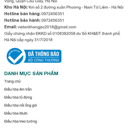
Vọng, Quận Cầu Giấy, Hà Nội
LG 48000btu 2 chiều A5UQ48GFA1 cho gia đình nhà mình.
Km số 2 đường xuân Phương - Nam Từ Liêm - Hà Nội
Kho Hà Nội:
0972456351
Hotline bán hàng:
0972456351
Hotline bảo hành:
vietankhangjsc2018@gmail.com
Email:
Giấy chứng nhận ĐKKD số 0108382058 do Sở KH&ĐT thành phố
Hà Nội cấp ngày 31/7/2018
DANH MỤC SẢN PHẨM
Trang chủ
Điều hòa âm trần
Điều hòa tủ đứng
Điều hòa nối ống gió
Điều hòa Multi
Điều hòa treo tường