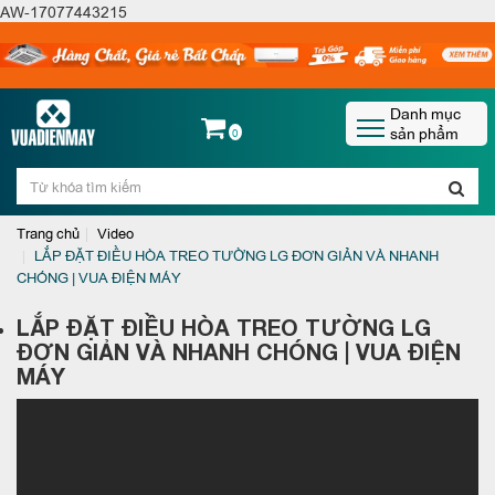
AW-17077443215
Danh mục
sản phẩm
0
Trang chủ
Video
LẮP ĐẶT ĐIỀU HÒA TREO TƯỜNG LG ĐƠN GIẢN VÀ NHANH
CHÓNG | VUA ĐIỆN MÁY
LẮP ĐẶT ĐIỀU HÒA TREO TƯỜNG LG
ĐƠN GIẢN VÀ NHANH CHÓNG | VUA ĐIỆN
MÁY