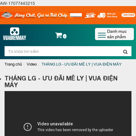
AW-17077443215
Danh mục
sản phẩm
0
Trang chủ
Video
THÁNG LG - ƯU ĐÃI MÊ LY | VUA ĐIỆN MÁY
THÁNG LG - ƯU ĐÃI MÊ LY | VUA ĐIỆN
MÁY