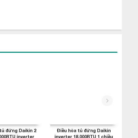
next
tủ đứng Daikin 2
Điều hòa tủ đứng Daikin
Đi
000BTU inverter
inverter 18.000BTU 1 chiều
inv