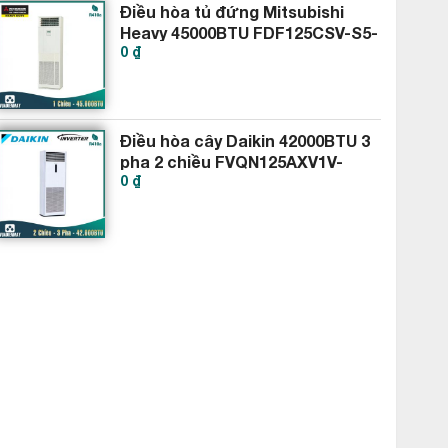
Điều hòa tủ đứng Mitsubishi
Heavy 45000BTU FDF125CSV-S5-
0 ₫
FDC125CSV-S5
Điều hòa cây Daikin 42000BTU 3
pha 2 chiều FVQN125AXV1V-
0 ₫
RQ125DGXY1V