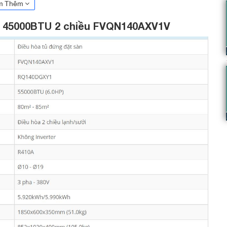
m Thêm
in 45000BTU 2 chiều FVQN140AXV1V
0DGXY1V có kích thước nhỏ gọn chỉ 1.850x600x350mm,
t dàn lạnh còn được thiết kế bảng điều khiển màu đen sang
c.
V1V/RQ140DGXY1V có kích thước 852×1.030x400mm, với
 bỉ hơn.
Daikin sẽ hoạt động với công suất tối đa trong vòng 20
cài đặt một cách nhanh nhất. để mang đến cho người dùng
ờ đợi quá lâu để máy làm mát phòng nữa.