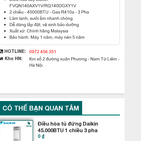
FVQN140AXV1V/RQ140DGXY1V
2 chiều - 45000BTU - Gas R410a - 3 Pha
Làm lạnh, sưởi ấm nhanh chóng
Dễ dàng lắp đặt, vệ sinh bảo dưỡng
Xuất xứ: Chính hãng Malaysia
Bảo hành: Máy 1 năm, máy nén 5 năm
0972 456 351
HOTLINE:
Km số 2 đường xuân Phương - Nam Từ Liêm -
Kho HN:
Hà Nội.
CÓ THỂ BẠN QUAN TÂM
Điều hòa tủ đứng Daikin
45.000BTU 1 chiều 3 pha
0 ₫
FVRN140BXV1V RR140DBXY1V