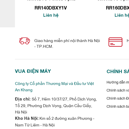
FVRN140BXV1V
FVRN160B
RR140DBXY1V
RR160DB
Liên hệ
Liên h
Giao hàng miễn phí nội thành Hà Nội
H
- TP.HCM.
VUA ĐIỆN MÁY
CHÍNH S
Hướng dẫn mu
Công ty Cổ phần Thương Mại và Đầu tư Việt
An Khang
Chính sách vậ
Chính sách Đổ
Số 7, Hẻm 10/37/27, Phố Dịch Vọng,
Địa chỉ:
Tổ 29, Phường Dịch Vọng, Quận Cầu Giấy,
Chính sách b
Hà Nội
Km số 2 đường xuân Phương -
Kho Hà Nội:
Nam Từ Liêm - Hà Nội