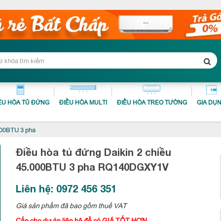
ỀU HÒA TỦ ĐỨNG
ĐIỀU HÒA MULTI
ĐIỀU HÒA TREO TƯỜNG
GIA DỤ
000BTU 3 pha
Điều hòa tủ đứng Daikin 2 chiều
45.000BTU 3 pha
RQ140DGXY1V
Liên hệ: 0972 456 351
Giá sản phẩm đã bao gồm thuế VAT
Cấp cho dự án liên hệ để có GIÁ TỐT HƠN