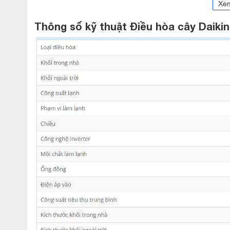
Xe
Thông số kỹ thuật Điều hòa cây Daik
Thiết kế nhỏ gọn
Dàn lạnh điều hòa cây Daikin FVQN140AXV1V/RQ14
với bề mặt sáng bóng dễ lau chùi và vệ sinh, trên mặ
trọng với đèn LED trắng sáng dễn quan sát và thao tá
Dàn nóng điều hòa cây Daikin 2 chiều FVQN140AX
dàn tản nhiệt được xử lý chống ăn mòn giúp máy bền
Làm lạnh nhanh tức thì
Khi bật chức năng làm lạnh nhanh , máy điều hòa cây 
phút, điều này cho phép điều hòa đạt được nhiệt độ 
cảm giác mát lạnh tức thì. Bạn sẽ không còn phải ch