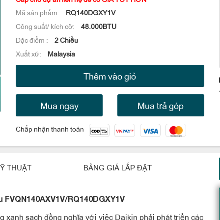
Mã sản phẩm:
RQ140DGXY1V
Công suất/ kích cỡ:
48.000BTU
Đặc điểm :
2 Chiều
Xuất xứ:
Malaysia
Thêm vào giỏ
Mua ngay
Mua trả góp
Chấp nhận thanh toán
Ỹ THUẬT
BẢNG GIÁ LẮP ĐẶT
chiều FVQN140AXV1V/RQ140DGXY1V
ng xanh sạch đồng nghĩa với việc Daikin phải phát triển các