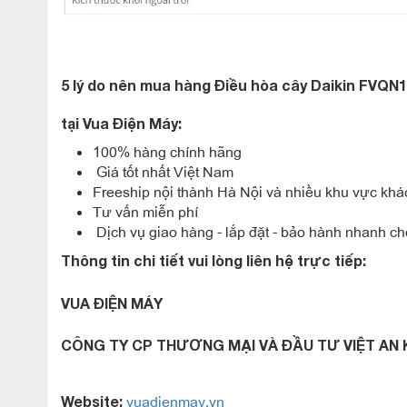
Hoạt động êm ái
Điều hòa cây 45.000btu FVQN140AXV1V/RQ140DGXY1
45Db nhờ được thiết kế đặc biệt chống ồn khi vận hà
5 lý do nên mua hàng Điều hòa cây Daikin FV
tĩnh và giấc ngủ thật thoải mái.
tại Vua Điện Máy:
100% hàng chính hãng
Làm lạnh nhanh tức thì
Giá tốt nhất Việt Nam
Khi bật chức năng làm lạnh nhanh , máy điều hòa cây 
Freeship nội thành Hà Nội và nhiều khu vực khá
Tư vấn miễn phí
phút, điều này cho phép điều hòa đạt được nhiệt độ 
Dịch vụ giao hàng - lắp đặt - bảo hành nhanh chó
cảm giác mát lạnh tức thì. Bạn sẽ không còn phải ch
Thông tin chi tiết vui lòng liên hệ trực tiếp:
Hoạt động êm ái
VUA ĐIỆN MÁY
Điều hòa cây 45.000btu FVQN140AXV1V/RQ140DGXY1
CÔNG TY CP THƯƠNG MẠI VÀ ĐẦU TƯ VIỆT AN
45Db nhờ được thiết kế đặc biệt chống ồn khi vận hà
tĩnh và giấc ngủ thật thoải mái.
vuadienmay.vn
Website: