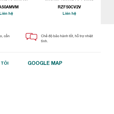
ZA50DV2V
FVA50AMVM
A50AMVM
RZF50CV2V
Liên hệ
Liên hệ
áo, cẩn
Chế độ bảo hành tốt, hỗ trợ nhiệt
tình.
GOOGLE MAP
 TÔI