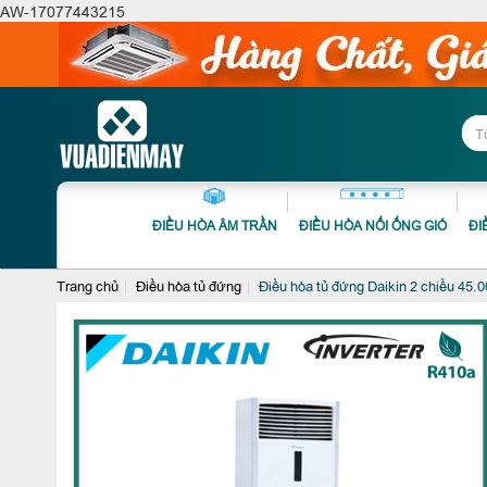
AW-17077443215
ĐIỀU HÒA ÂM TRẦN
ĐIỀU HÒA NỐI ỐNG GIÓ
ĐI
Trang chủ
Điều hòa tủ đứng
Điều hòa tủ đứng Daikin 2 chiều 45.