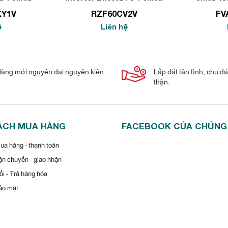
XV1V
FVA60AMVM
R
XY1V
RZF60CV2V
FV
ệ
Liên hệ
àng mới nguyên đai nguyên kiện.
Lắp đặt tận tình, chu đ
thận.
ÁCH MUA HÀNG
FACEBOOK CỦA CHÚNG
a hàng - thanh toán
n chuyển - giao nhận
i - Trả hàng hóa
ảo mật