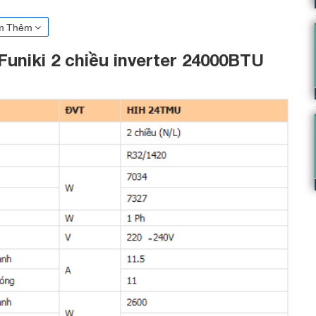
 đặt thì máy sẽ giảm công suất xuống chỉ đủ để duy trì nhiệt độ cài
m Thêm
 55% so với các dòng máy điều hòa thông thường.
Funiki 2 chiều inverter 24000BTU
với lưới lọc tinh chất nano bạc
Nano bạc có khả năng loại bỏ các loại nấm mốc và vi khuẩn bám
toàn cho sức khỏe.
m lại không gian khô thoáng
ngay cả những ngày thời tiết ẩm ướt. Từ đó, sẽ giúp ngăn ngừa sự
ết bị điện tử trong căn phòng.
g gas R32 thân thiện với môi trường
h thế hệ mới nhất R32 với rất nhiều ưu điểm nổi bật như: