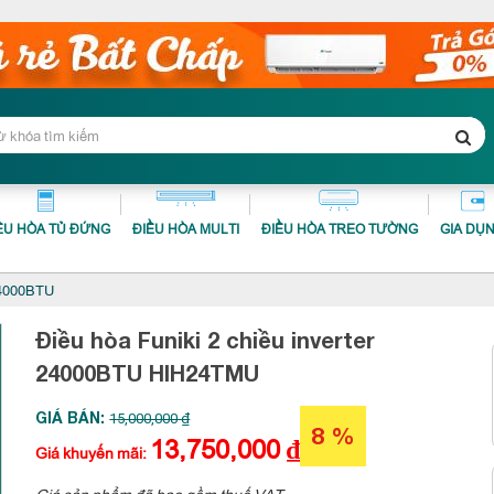
ỀU HÒA TỦ ĐỨNG
ĐIỀU HÒA MULTI
ĐIỀU HÒA TREO TƯỜNG
GIA DỤ
 24000BTU
Điều hòa Funiki 2 chiều inverter
24000BTU
HIH24TMU
GIÁ BÁN:
15,000,000 ₫
8 %
13,750,000
₫
Giá khuyến mãi:
Giá sản phẩm đã bao gồm thuế VAT