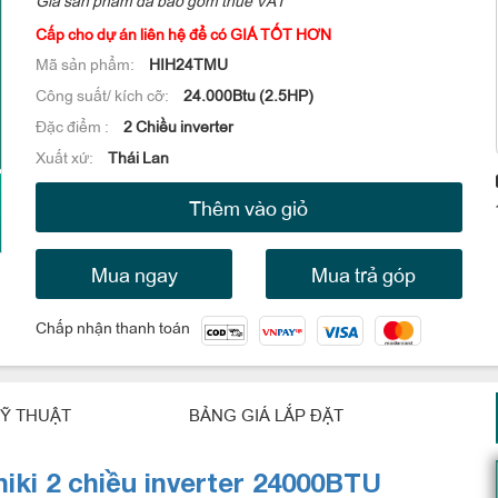
Cấp cho dự án liên hệ để có GIÁ TỐT HƠN
Mã sản phẩm:
HIH24TMU
Công suất/ kích cỡ:
24.000Btu (2.5HP)
Đặc điểm :
2 Chiều inverter
Xuất xứ:
Thái Lan
Thêm vào giỏ
Mua ngay
Mua trả góp
Chấp nhận thanh toán
Ỹ THUẬT
BẢNG GIÁ LẮP ĐẶT
iki 2 chiều inverter 24000BTU