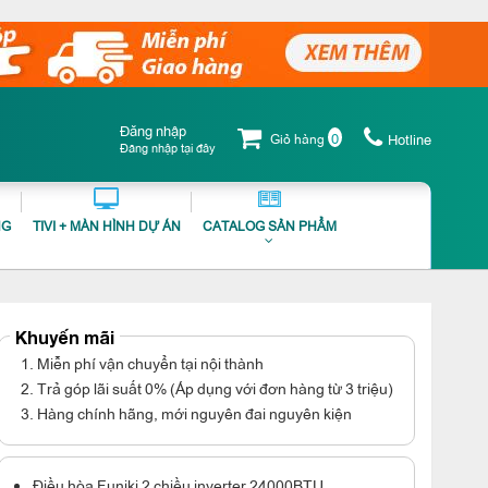
Đăng nhập
0
Giỏ hàng
Hotline
Đăng nhập tại đây
NG
TIVI + MÀN HÌNH DỰ ÁN
CATALOG SẢN PHẨM
Khuyến mãi
1. Miễn phí vận chuyển tại nội thành
2. Trả góp lãi suất 0% (Áp dụng với đơn hàng từ 3 triệu)
3. Hàng chính hãng, mới nguyên đai nguyên kiện
Điều hòa Funiki 2 chiều inverter 24000BTU