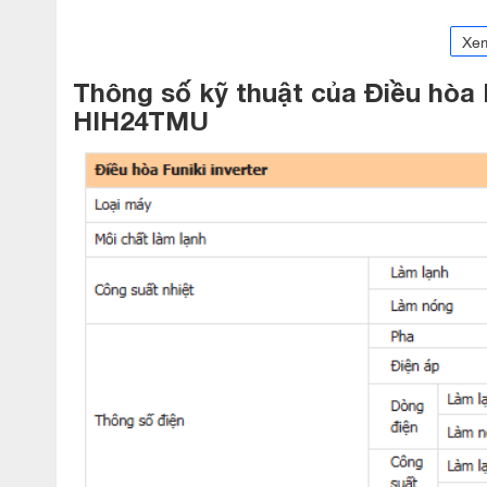
mà không cần tắt/ bật máy liên tục. Khi phòng đạt nhiệt độ cài
Xe
đặt. Nhờ vậy, mà sẽ giúp máy có thể tiết kiệm điện năng tới
Thông số kỹ thuật của Điều hòa 
HIH24TMU
Thanh lọc không khí, bảo vệ sức khỏe 
Lưới lọc của máy điều hòa Funiki inverter được phủ một lớp 
trên bề mặt lưới lọc. Mang đến bầu không khí trong lành, an 
Tiện ích hơn với chức năng khử ẩm đe
Chế độ này sẽ giúp máy giữ cho căn phòng luôn thoáng đãng 
phát triển của vi khuẩn, vi rút và nâng cao tuổi thọ của các thi
Điều hòa
Funiki 2 chiều inverter 24000BTU HIH24TMU
sử dụn
Chiếc điều hòa Funiki inverter này được trang bị môi chất lạn