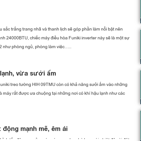
sắc trắng trang nhã và thanh lịch sẽ góp phần làm nổi bật nên
lạnh 24000BTU, chiếc máy điều hòa Funiki inverter này sẽ là một sự
0m2 như phòng ngủ, phòng làm việc…..
m lạnh, vừa sưởi ấm
Funiki treo tường HIH 09TMU còn có khả năng sưởi ấm vào những
mà máy rất được ưa chuộng tại những nơi có khí hậu lạnh như các
ạt động mạnh mẽ, êm ái
hỉnh tốc độ quay của máy nén sao cho phù hợp với nhiệt độ cài đặt