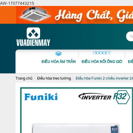
AW-17077443215
ĐIỀU HÒA ÂM TRẦN
ĐIỀU HÒA NỐI ỐNG GIÓ
ĐI
Trang chủ
Điều hòa treo tường
Điều hòa Funiki 2 chiều inverter