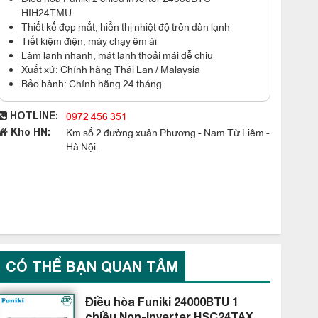
HIH24TMU
Thiết kế đẹp mắt, hiển thị nhiệt độ trên dàn lạnh
Tiết kiệm điện, máy chạy êm ái
Làm lạnh nhanh, mát lạnh thoải mái dễ chịu
Xuất xứ: Chính hãng Thái Lan / Malaysia
Bảo hành: Chính hãng 24 tháng
0972 456 351
HOTLINE:
Km số 2 đường xuân Phương - Nam Từ Liêm -
Kho HN:
Hà Nội.
CÓ THỂ BẠN QUAN TÂM
Điều hòa Funiki 24000BTU 1
chiều Non-Inverter HSC24TAX